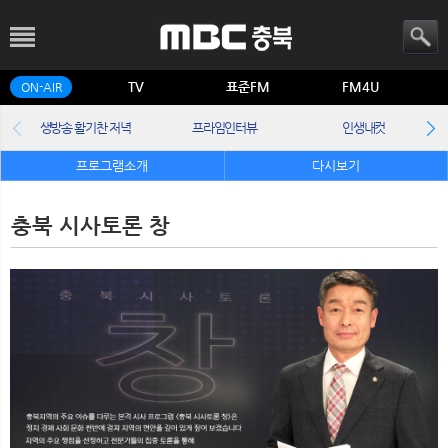
TV
표준FM
FM4U
ON-AIR
생방송 활기찬 저녁
프라임인터뷰
인생내컷
프로그램소개
다시보기
충북 시사토론 창